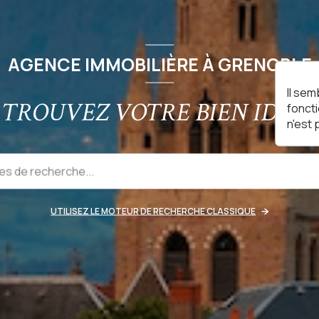
AGENCE IMMOBILIÈRE À GRENOBLE
Il sem
TROUVEZ VOTRE BIEN IDÉAL
fonct
n'est
UTILISEZ LE MOTEUR DE RECHERCHE CLASSIQUE