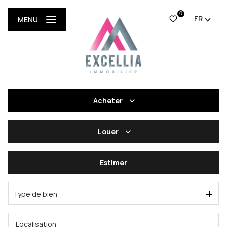
0
FR
MENU
Acheter
De l'ancien
Louer
Du neuf
De l'immo pro
Estimer
De l'immo pro
Type de bien