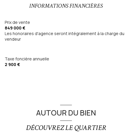
cuisine américaine (équipée)
INFORMATIONS FINANCIÈRES
Chauffage : ()
Prix de vente
849 000 €
Les honoraires d'agence seront intégralement à la charge du
Chauffage individuel : air pulsé (climatisation)
vendeur
1 garage(s)
Taxe foncière annuelle
3 parking(s)
2 900 €
exposition Sud
1 niveau(x)
terrasse
AUTOUR DU BIEN
visiophone
DÉCOUVREZ LE QUARTIER