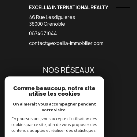
EXCELLIA INTERNATIONAL REALTY
46 Rue Lesdiguières
38000
Grenoble
0674671044
contact@excellia-immobilier.com
NOS RÉSEAUX
NOUS SUIVRE
Comme beaucoup, notre site
utilise les cookies
On aimerait vous accompagner pendant
votre visite.
En poursuivant, vous acceptez l'utilisation des
cookies par ce site, afin de vous proposer des
contenus adaptés et réaliser des statistiques !
© 2026 | Tous droits réservés