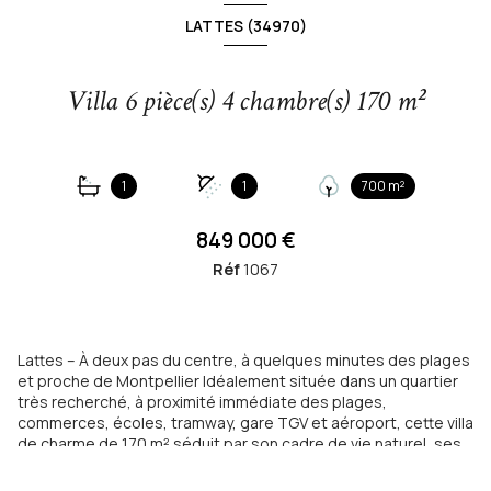
LATTES (34970)
Villa 6 pièce(s) 4 chambre(s) 170 m²
1
1
700 m²
849 000 €
Réf
1067
Lattes – À deux pas du centre, à quelques minutes des plages
et proche de Montpellier Idéalement située dans un quartier
très recherché, à proximité immédiate des plages,
commerces, écoles, tramway, gare TGV et aéroport, cette villa
de charme de 170 m² séduit par son cadre de vie naturel, ses
volumes généreux et ses prestations haut de gamme.
Implantée sur une parcelle paysagée de 700 m² sans vis-à-vis,