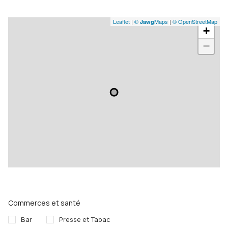
Leaflet
|
©
Maps
|
© OpenStreetMap
Jawg
+
−
Commerces et santé
Bar
Presse et Tabac