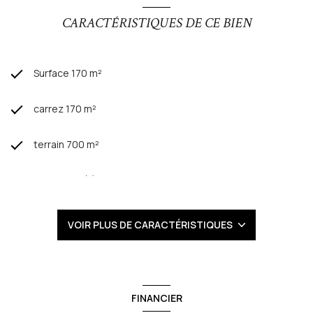
Nouveauté chez Excellia Immobilier venez découvrir ce bien
rare à la vente avec Mr Guetat 06.74.67.10.44 votre expert
CARACTÉRISTIQUES DE CE BIEN
immobilier à Montpellier.
Les informations sur les risques auxquels ce bien est exposé
sont disponibles sur le site
Géorisques
Surface 170 m²
carrez 170 m²
terrain 700 m²
4 chambre(s)
1 salle(s) de bain
VOIR PLUS DE CARACTÉRISTIQUES
1 salle(s) d'eau
construit en 1970
FINANCIER