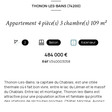
THONON-LES-BAINS (74200)
Appartement 4 pièce(s) 3 chambre(s) 109 m²
2
Balcon
Ascenseur
484 000 €
Réf
V340003058
Thonon-Les-Bains, la capitale du Chablais, est une citée
thermale où il fait bon vivre, entre le lac du Léman et le massif
du Chablais. Entre lac et montagne, Thonon-les-Bains est
attractive pour une population active et familiale qui profite
des stations de ski toutes proches, Châtel, Morzine, Avoriaz,
et de nombreux loisirs sportifs et culturels. La proximité avec
la Suisse est un atout, Genève est à une heure en voiture, et