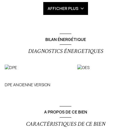
Lausanne à 45 minutes par la navette lacustre.
AFFICHER PLUS
IDÉALEMENT SITUÉE AVENUE DE GENÈVE : COMMERCES ET
SERVICES A PROXIMITE À l’entrée de la ville, le TRIO se situe
dans un quartier avec toutes les commodités : école,
commerces et transports au pied de la résidence. LE TRIO
répond aux attentes d’une vie citadine dans un quartier plus
calme que le centre-ville.
BILAN ÉNERGÉTIQUE
Très rare en ville, la résidence propose aux acquéreurs ce
magnifique attique de 109 m2 (maisons sur le toit), avec
DIAGNOSTICS ÉNERGETIQUES
terrasse de 25 m2 vue sur le lac plus balcon de 9 m2 et
possibilité garages en sous-sol.
Pour plus d'informations ou pour organiser une visite,
contactez Mr Guetat 06.74.67.10.44 votre expert immobilier à
Thonon-les-Bains dès aujourd'hui.
DPE ANCIENNE VERSION
Les informations sur les risques auxquels ce bien est exposé
sont disponibles sur le site
Géorisques
A PROPOS DE CE BIEN
CARACTÉRISTIQUES DE CE BIEN