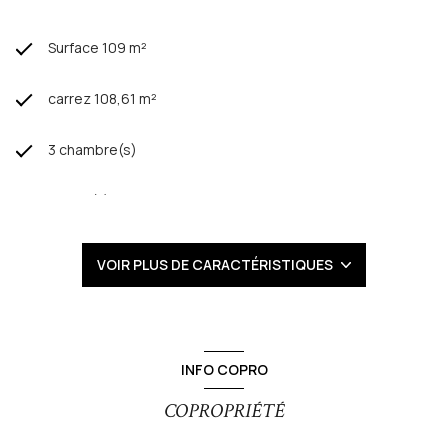
Surface 109 m²
carrez 108,61 m²
3 chambre(s)
2 salle(s) d'eau
construit en 2023
VOIR PLUS DE CARACTÉRISTIQUES
cuisine américaine
Chauffage individuel : radiateur (gaz)
INFO COPRO
2 garage(s)
COPROPRIÉTÉ