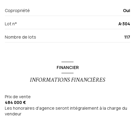
exposition Nord-Est
Copropriété
Oui
3ème étage
Lot n°
A-304
3 étage(s)
Nombre de lots
117
ascenseur
vue Sur Lac
FINANCIER
INFORMATIONS FINANCIÈRES
balcon
terrasse
Prix de vente
484 000 €
Les honoraires d'agence seront intégralement à la charge du
visiophone
vendeur
interphone