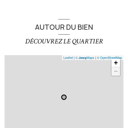
accès handicapé
AUTOUR DU BIEN
DÉCOUVREZ LE QUARTIER
Leaflet
|
©
Maps
|
© OpenStreetMap
Jawg
+
−