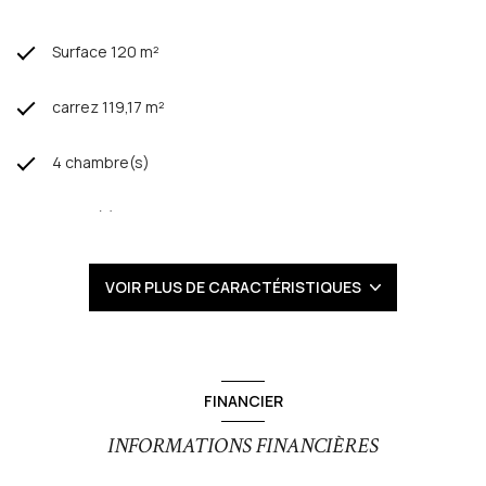
Surface 120 m²
carrez 119,17 m²
4 chambre(s)
1 salle(s) de bain
1 salle(s) d'eau
VOIR PLUS DE CARACTÉRISTIQUES
construit en 2025
cuisine américaine
FINANCIER
Chauffage : ()
INFORMATIONS FINANCIÈRES