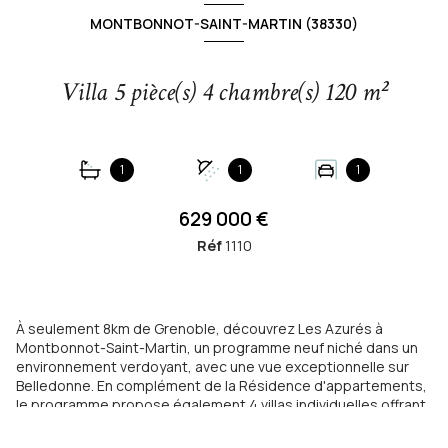
MONTBONNOT-SAINT-MARTIN (38330)
Villa 5 pièce(s) 4 chambre(s) 120 m²
1
1
1
629 000 €
Réf
1110
À seulement 8km de Grenoble, découvrez Les Azurés à
Montbonnot-Saint-Martin, un programme neuf niché dans un
environnement verdoyant, avec une vue exceptionnelle sur
Belledonne. En complément de la Résidence d'appartements,
le programme propose également 4 villas individuelles offrant
un cadre de vie privilégié, avec garage et jardins privatifs
séparés par des clôtures. Conçues pour allier confort et