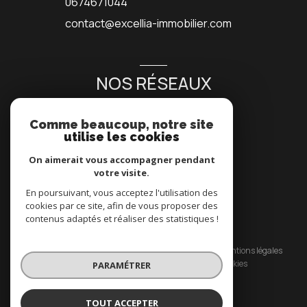
0674671044
contact@excellia-immobilier.com
NOS RÉSEAUX
NOUS SUIVRE
Comme beaucoup, notre site
utilise les cookies
On aimerait vous accompagner pendant
votre visite.
En poursuivant, vous acceptez l'utilisation des
cookies par ce site, afin de vous proposer des
contenus adaptés et réaliser des statistiques !
© 2026 | Tous droits réservés
Nos honoraires
Nos partenaires
Mentions légales
Admin
Politique RGPD
Cookies
PARAMÉTRER
Réalisé par :
TOUT ACCEPTER