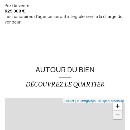
Chauffage individuel : trad_type_chauff_air_eau
Prix de vente
(pompe à chaleur)
629 000 €
Les honoraires d'agence seront intégralement à la charge du
vendeur
1 garage(s)
exposition Sud-Est
1 niveau(x)
vue Vue sur les massifs
AUTOUR DU BIEN
terrasse
DÉCOUVREZ LE QUARTIER
Leaflet
|
©
Maps
|
© OpenStreetMap
Jawg
+
−