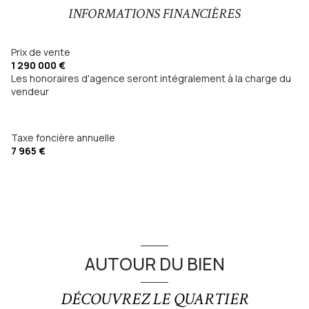
1 garage(s)
INFORMATIONS FINANCIÈRES
3 parking(s)
Prix de vente
1 290 000 €
Les honoraires d'agence seront intégralement à la charge du
exposition Sud
vendeur
2 niveau(x)
Taxe foncière annuelle
1er étage
7 965 €
vue Vue sur les massifs
terrasse
visiophone
AUTOUR DU BIEN
interphone
DÉCOUVREZ LE QUARTIER