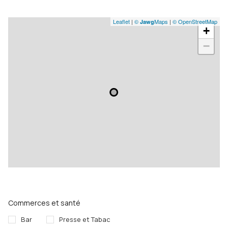
Leaflet
|
©
Maps
|
© OpenStreetMap
Jawg
+
−
Commerces et santé
Bar
Presse et Tabac