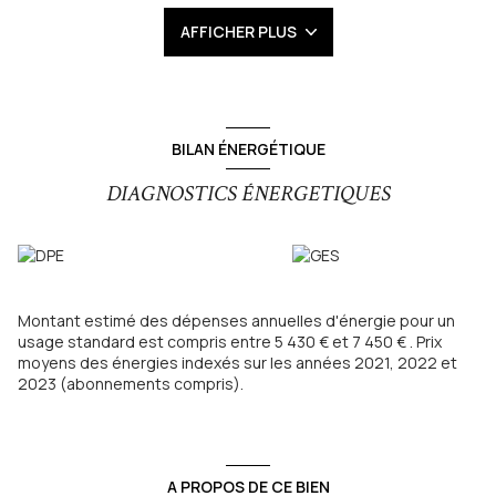
Elle se compose d'un rez-de-chaussée accueillant avec
AFFICHER PLUS
quatre pièces, dont une cuisine spacieuse, et d'un étage de
sept pièces, offrant de multiples possibilités d'aménagement.
Les combles ont été magnifiquement aménagés en un
espace de jeux, un bar de réception ainsi qu’un coin vidéo,
idéal pour vos moments de détente et de convivialité.
Les caractéristiques de la propriété :
BILAN ÉNERGÉTIQUE
- 6 chambres, dont une suite parentale,
- De nombreuses dépendances, dont un bâtiment dédié à la
DIAGNOSTICS ÉNERGETIQUES
cave, garage et grenier,
- Un jardin potager et un jardin d'agrément, offrant une belle
superficie pour vos projets extérieurs.
Un emplacement exceptionnel:
Cette propriété rare bénéficie d'une situation centrale à
Grenoble, à proximité immédiate de toutes les commodités,
Montant estimé des dépenses annuelles d'énergie pour un
tout en offrant calme et sérénité. Idéale pour les amateurs de
usage standard est compris entre 5 430 € et 7 450 € . Prix
confort et d'intimité, elle saura vous séduire par son cadre
moyens des énergies indexés sur les années 2021, 2022 et
unique et son aménagement de qualité.
2023 (abonnements compris).
Les informations sur les risques auxquels ce bien est exposé
sont disponibles sur le site
Géorisques
A PROPOS DE CE BIEN